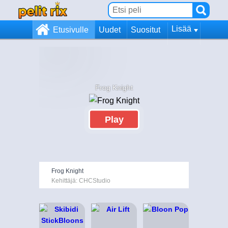
Lisää
Etusivulle
Uudet
Suositut
Frog Knight
Play
Frog Knight
Kehittäjä: CHCStudio