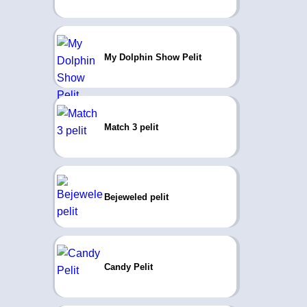
My Dolphin Show Pelit
Match 3 pelit
Bejeweled pelit
Candy Pelit