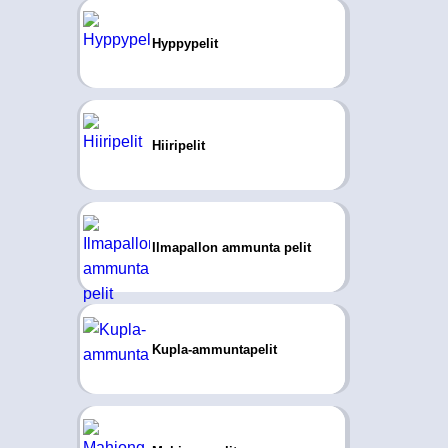
Hyppypelit
Hiiripelit
Ilmapallon ammunta pelit
Kupla-ammuntapelit