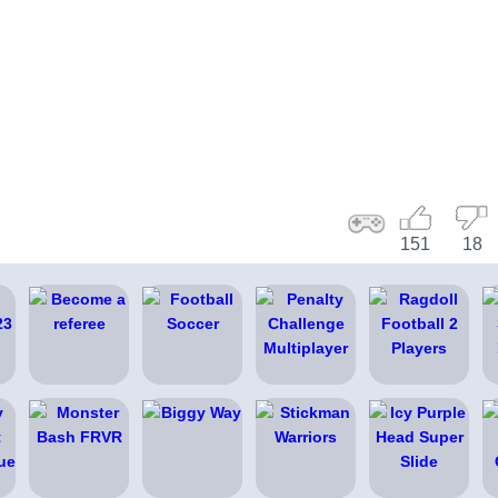
151
18