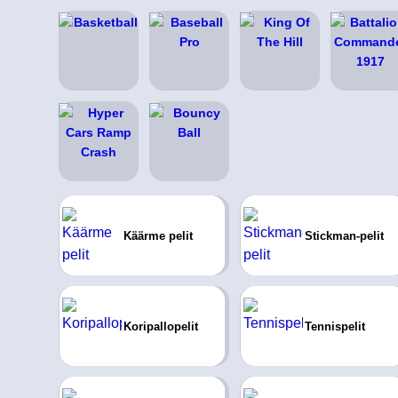
Käärme pelit
Stickman-pelit
Koripallopelit
Tennispelit