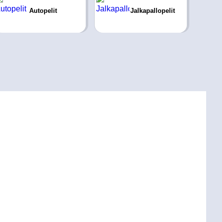
Autopelit
Jalkapallopelit