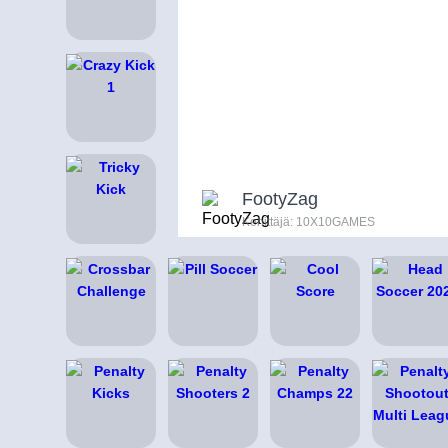
FootyZag
Kehittäjä: 10X10GAMES