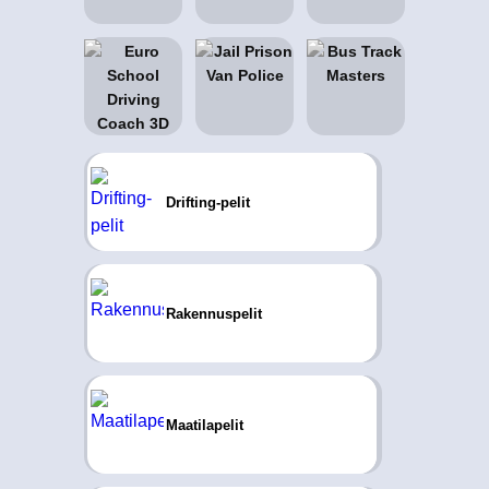
Drifting-pelit
Rakennuspelit
Maatilapelit