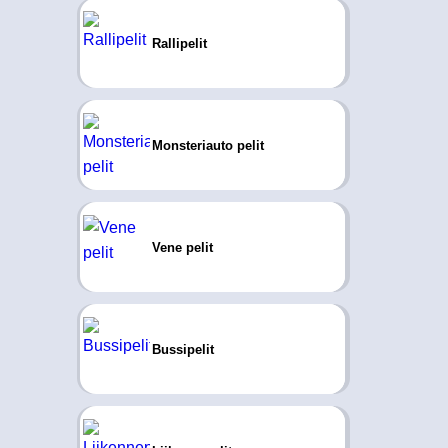
Rallipelit
Monsteriauto pelit
Vene pelit
Bussipelit