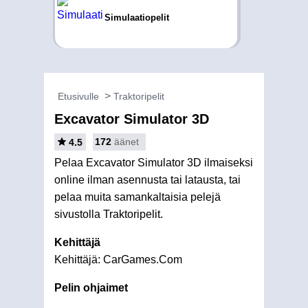
Simulaatiopelit
Etusivulle
Traktoripelit
Excavator Simulator 3D
172
äänet
4.5
Pelaa Excavator Simulator 3D ilmaiseksi
online ilman asennusta tai latausta, tai
pelaa muita samankaltaisia pelejä
sivustolla Traktoripelit.
Kehittäjä
Kehittäjä: CarGames.Com
Pelin ohjaimet