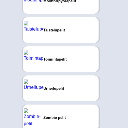
Moottoripyöräpelit
Taistelupelit
Toimintapelit
Urheilupelit
Zombie-pelit