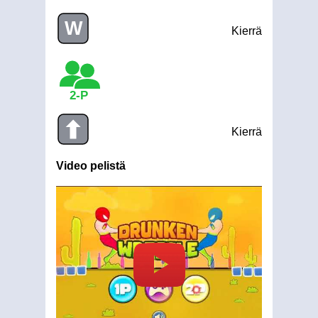
W
Kierrä
2-P
Kierrä
Video pelistä