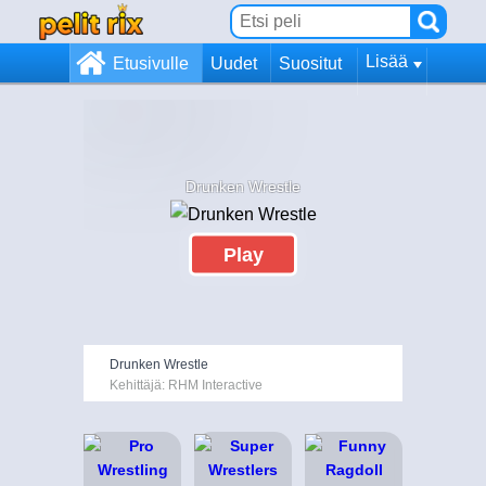
Lisää
Etusivulle
Uudet
Suositut
Drunken Wrestle
Play
Drunken Wrestle
Kehittäjä: RHM Interactive