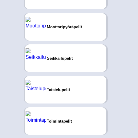
Moottoripyöräpelit
Seikkailupelit
Taistelupelit
Toimintapelit