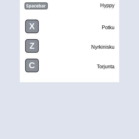
Spacebar
Hyppy
X
Potku
Z
Nyrkinisku
C
Torjunta