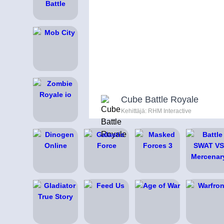
Cube Battle Royale
Kehittäjä: RHM Interactive