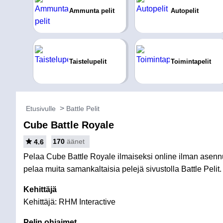
Ammunta pelit
Autopelit
Taistelupelit
Toimintapelit
Etusivulle
Battle Pelit
Cube Battle Royale
170
äänet
4.6
Pelaa Cube Battle Royale ilmaiseksi online ilman asennus
pelaa muita samankaltaisia pelejä sivustolla Battle Pelit.
Kehittäjä
Kehittäjä: RHM Interactive
Pelin ohjaimet