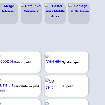
Robottipelit
Nyrkkeilypelit
Taistelulaiva pelit
3D pelit