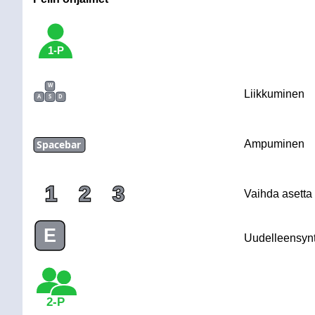
1-P
W
Liikkuminen
A
S
D
Spacebar
Ampuminen
1
2
3
Vaihda asetta
E
Uudelleensyn
2-P