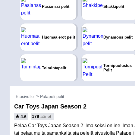
Pasianssi pelit
Shakkipelit
Huomaa erot pelit
Dynamons pelit
Tornipuolustus
Toimintapelit
Pelit
Etusivulle
Palapeli pelit
Car Toys Japan Season 2
178
äänet
4.6
Pelaa Car Toys Japan Season 2 ilmaiseksi online ilman a
tai pelaa muita samankaltaisia pelejä sivustolla Palapeli 