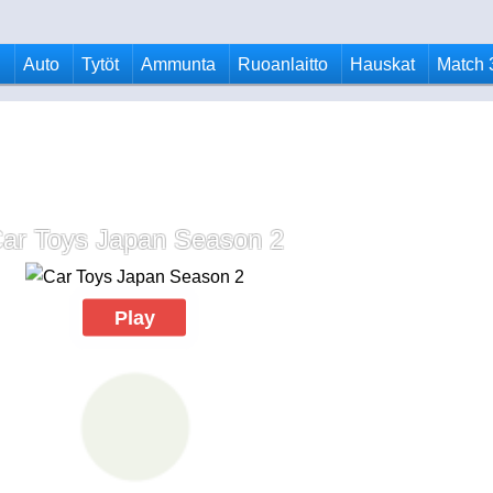
u
Auto
Tytöt
Ammunta
Ruoanlaitto
Hauskat
Match 
ar Toys Japan Season 2
Play