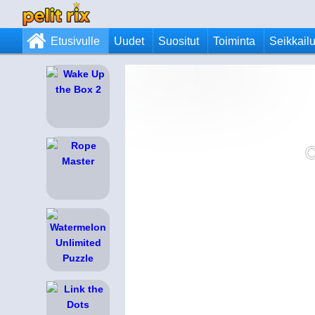
Etusivulle
Uudet
Suositut
Toiminta
Seikkail
C