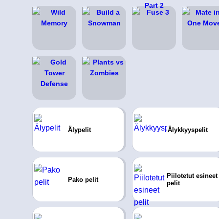
Älypelit
Älykkyyspelit
Piilotetut esineet
Pako pelit
pelit