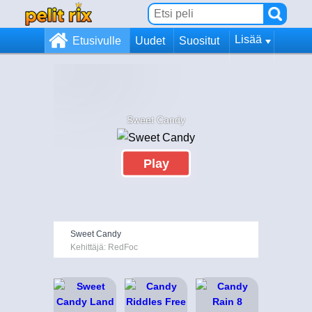
Lisää
Etusivulle
Uudet
Suositut
Sweet Candy
Play
Sweet Candy
Kehittäjä: RedFoc