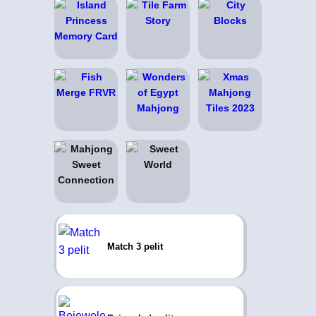
Match 3 pelit