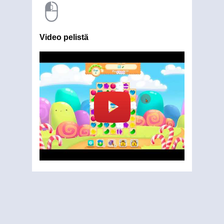
Video pelistä