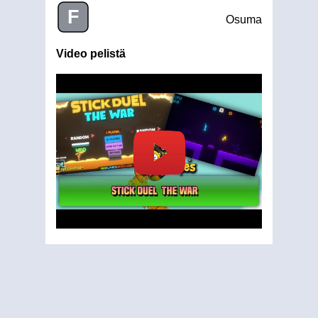
F
Osuma
Video pelistä