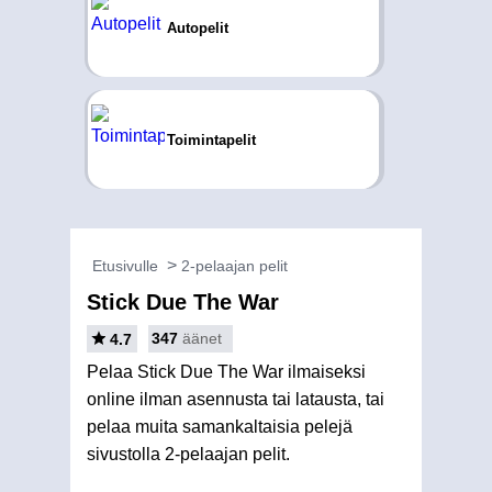
Autopelit
Toimintapelit
Etusivulle
2-pelaajan pelit
Stick Due The War
347
äänet
4.7
Pelaa Stick Due The War ilmaiseksi
online ilman asennusta tai latausta, tai
pelaa muita samankaltaisia pelejä
sivustolla 2-pelaajan pelit.