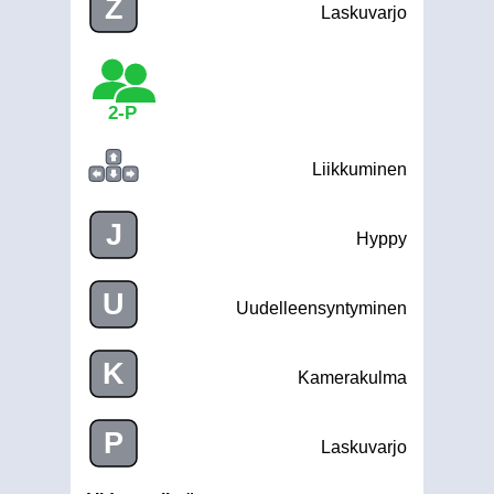
Z
Laskuvarjo
2-P
Liikkuminen
J
Hyppy
U
Uudelleensyntyminen
K
Kamerakulma
P
Laskuvarjo