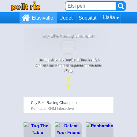
Lisää
Etusivulle
Uudet
Suositut
City Bike Racing Champion
Tämä peli ei ole tuettu laitteellasi 😞.
Kokeile muiden pelien pelaamista alla!
😄🎮
City Bike Racing Champion
Kehittäjä: RHM Interactive