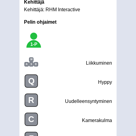
Kehittäjä
Kehittäjä: RHM Interactive
Pelin ohjaimet
1-P
W
Liikkuminen
A
S
D
Q
Hyppy
R
Uudelleensyntyminen
C
Kamerakulma