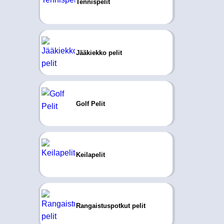
Tennispelit
Jääkiekko pelit
Golf Pelit
Keilapelit
Rangaistuspotkut pelit