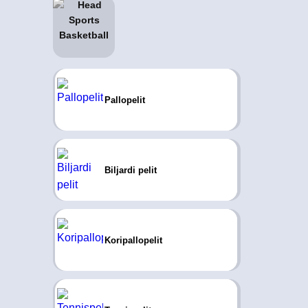
Pallopelit
Biljardi pelit
Koripallopelit