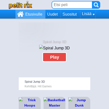
Lisää
Etusivulle
Uudet
Suositut
Spiral Jump 3D
Play
Spiral Jump 3D
Kehittäjä: Hit Games