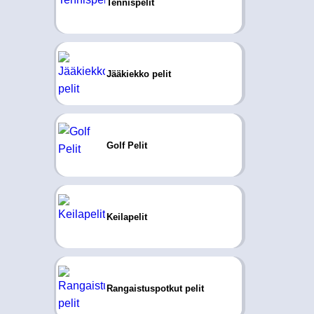
Tennispelit
Jääkiekko pelit
Golf Pelit
Keilapelit
Rangaistuspotkut pelit