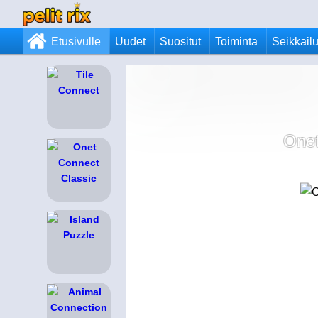
Etusivulle
Uudet
Suositut
Toiminta
Seikkail
Onet