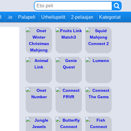
3
.io
Palapeli
Urheilupelit
2-pelaajan
Kategoriat