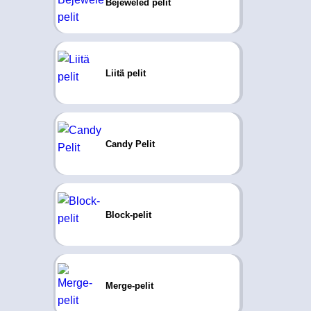
Bejeweled pelit
Liitä pelit
Candy Pelit
Block-pelit
Merge-pelit