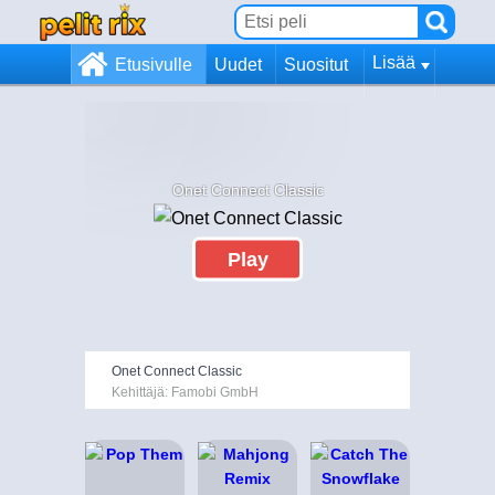
Lisää
Etusivulle
Uudet
Suositut
Onet Connect Classic
Play
Onet Connect Classic
Kehittäjä: Famobi GmbH