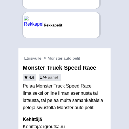
Rekkapelit
Etusivulle
Monsteriauto pelit
Monster Truck Speed Race
174
äänet
4.6
Pelaa Monster Truck Speed Race
ilmaiseksi online ilman asennusta tai
latausta, tai pelaa muita samankaltaisia
pelejä sivustolla Monsteriauto pelit.
Kehittäjä
Kehittäjä: igroutka.ru