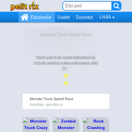
Lisää
Etusivulle
Uudet
Suositut
Monster Truck Speed Race
Tämä peli ei ole tuettu laitteellasi 😞.
Kokeile muiden pelien pelaamista alla!
😄🎮
Monster Truck Speed Race
Kehittäjä: igroutka.ru