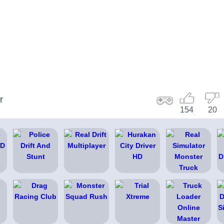
r
154
20