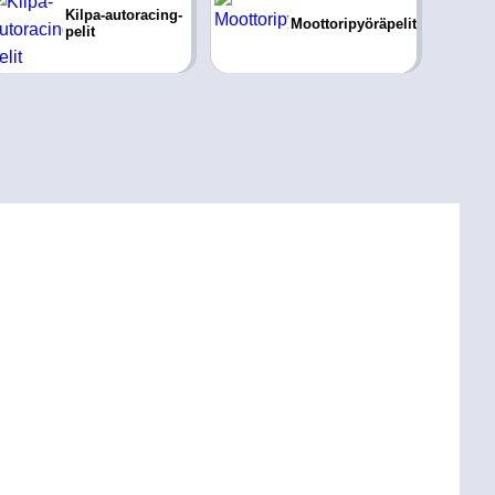
Kilpa-autoracing-
Moottoripyöräpelit
pelit