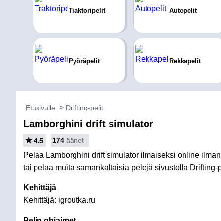
Traktoripelit
Autopelit
Pyöräpelit
Rekkapelit
Etusivulle
Drifting-pelit
Lamborghini drift simulator
174
äänet
4.5
Pelaa Lamborghini drift simulator ilmaiseksi online ilman
tai pelaa muita samankaltaisia pelejä sivustolla Drifting-p
Kehittäjä
Kehittäjä: igroutka.ru
Pelin ohjaimet