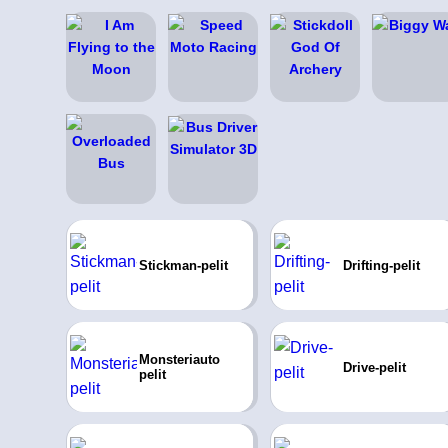
Stickman-pelit
Drifting-pelit
Monsteriauto
Drive-pelit
pelit