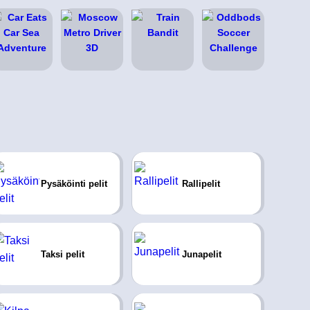
Pysäköinti pelit
Rallipelit
Taksi pelit
Junapelit