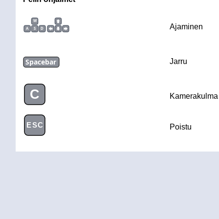
W
Ajaminen
A
S
D
Spacebar
Jarru
C
Kamerakulma
ESC
Poistu