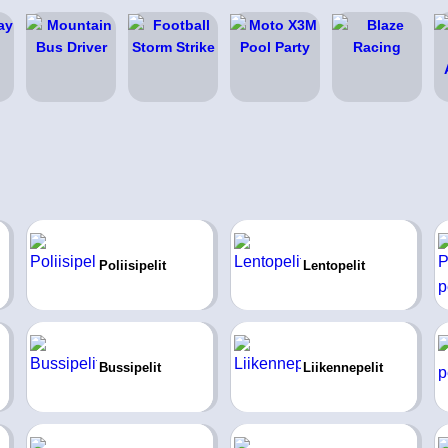
Poliisipelit
Lentopelit
Bussipelit
Liikennepelit