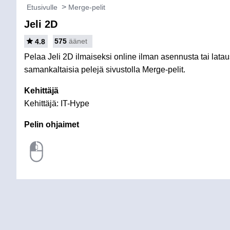
Etusivulle
Merge-pelit
Jeli 2D
575
äänet
4.8
Pelaa Jeli 2D ilmaiseksi online ilman asennusta tai latau
samankaltaisia pelejä sivustolla Merge-pelit.
Kehittäjä
Kehittäjä: IT-Hype
Pelin ohjaimet