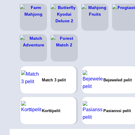
Match 3 pelit
Bejeweled pelit
Korttipelit
Pasianssi pelit