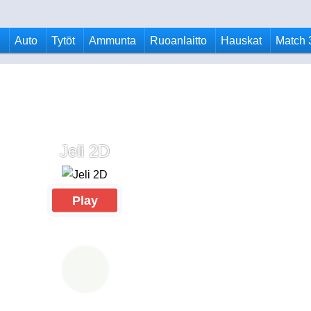
u
Auto
Tytöt
Ammunta
Ruoanlaitto
Hauskat
Match 
Jeli 2D
Play