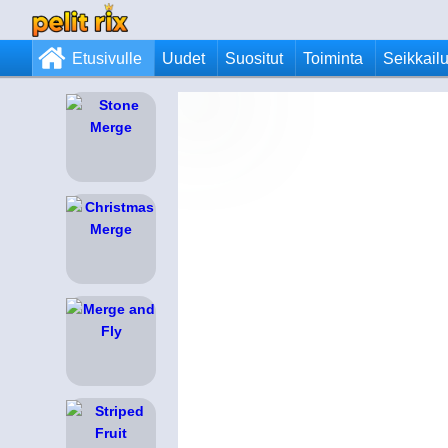
Etusivulle
Uudet
Suositut
Toiminta
Seikkail