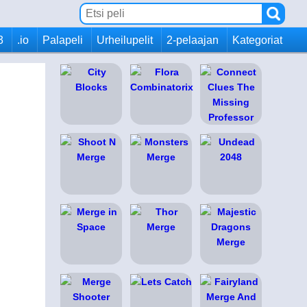
3
.io
Palapeli
Urheilupelit
2-pelaajan
Kategoriat