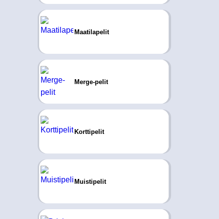
Maatilapelit
Merge-pelit
Korttipelit
Muistipelit