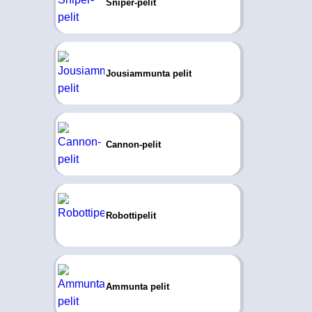
Sniper-pelit
Jousiammunta pelit
Cannon-pelit
Robottipelit
Ammunta pelit