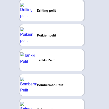
Drifting-pelit
Poikien pelit
Tankki Pelit
Bomberman Pelit