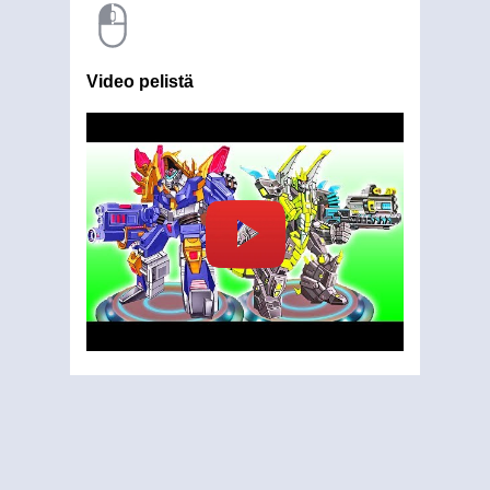
Video pelistä