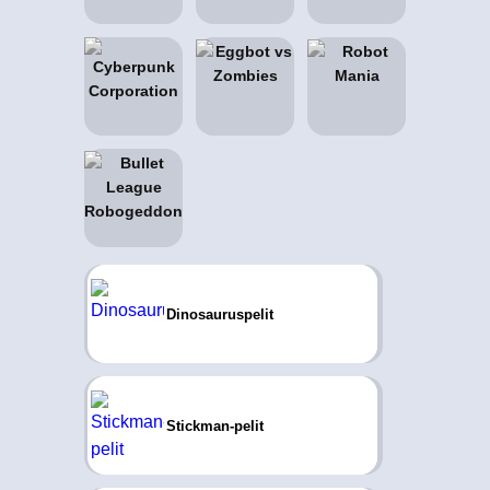
Dinosauruspelit
Stickman-pelit