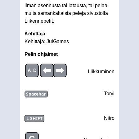
ilman asennusta tai latausta, tai pelaa
muita samankaltaisia pelejä sivustolla
Liikennepelit.
Kehittäjä
Kehittäjä: JulGames
Pelin ohjaimet
A,D
Liikkuminen
Spacebar
Torvi
L SHIFT
Nitro
C