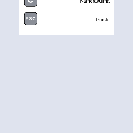
Kamerakulma
ESC
Poistu