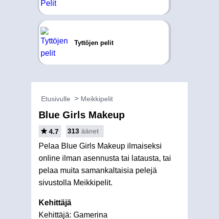
Tyttöjen pelit
Etusivulle
Meikkipelit
Blue Girls Makeup
313
äänet
4.7
Pelaa Blue Girls Makeup ilmaiseksi
online ilman asennusta tai latausta, tai
pelaa muita samankaltaisia pelejä
sivustolla Meikkipelit.
Kehittäjä
Kehittäjä: Gamerina