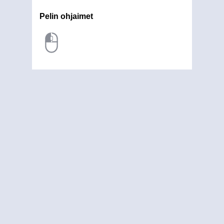
Pelin ohjaimet