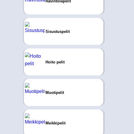
Ravintolapelit
Sisustuspelit
Hoito pelit
Muotipelit
Meikkipelit