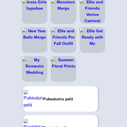
Pukeutumis pelit