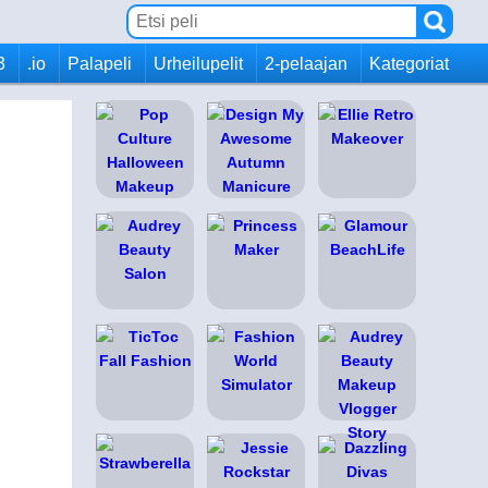
3
.io
Palapeli
Urheilupelit
2-pelaajan
Kategoriat