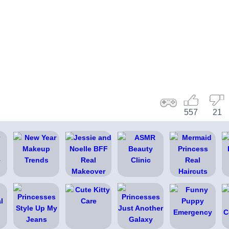
557
21