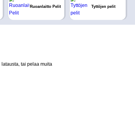
Ruoanlaitto Pelit
Tyttöjen pelit
latausta, tai pelaa muita