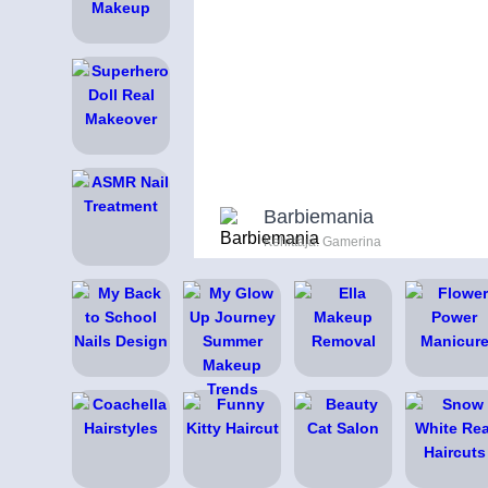
Barbiemania
Kehittäjä: Gamerina