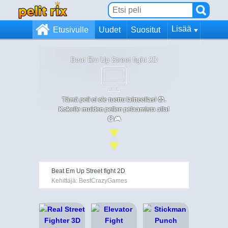
Lisää
Etusivulle
Uudet
Suositut
Beat Em Up Street fight 2D
Tämä peli ei ole tuettu laitteellasi 😞.
Kokeile muiden pelien pelaamista alla!
😄🎮
Beat Em Up Street fight 2D
Kehittäjä: BestCrazyGames