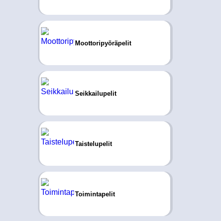
Moottoripyöräpelit
Seikkailupelit
Taistelupelit
Toimintapelit