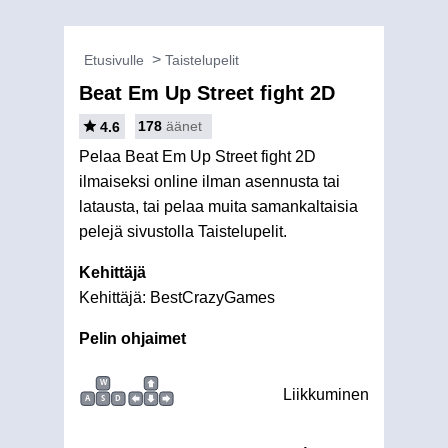
Etusivulle
Taistelupelit
Beat Em Up Street fight 2D
178
äänet
4.6
Pelaa Beat Em Up Street fight 2D
ilmaiseksi online ilman asennusta tai
latausta, tai pelaa muita samankaltaisia
pelejä sivustolla Taistelupelit.
Kehittäjä
Kehittäjä: BestCrazyGames
Pelin ohjaimet
W
Liikkuminen
A
S
D