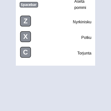
Aseta
Spacebar
pommi
Z
Nyrkinisku
X
Potku
C
Torjunta