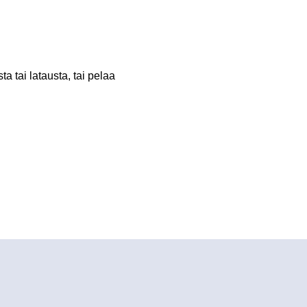
 tai latausta, tai pelaa