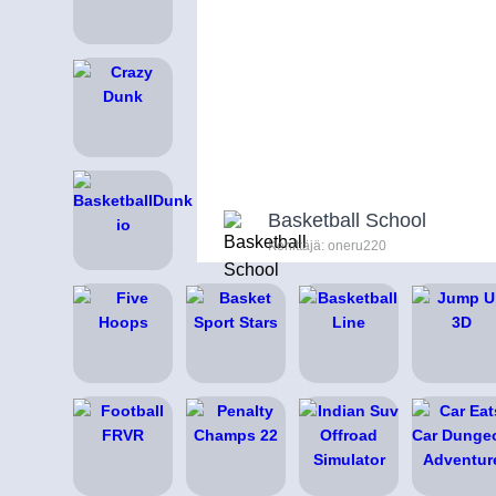
Basketball School
Kehittäjä: oneru220