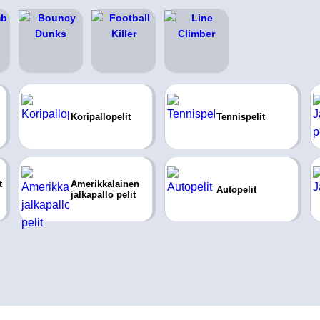
Koripallopelit
Tennispelit
t
Amerikkalainen
Autopelit
jalkapallo pelit