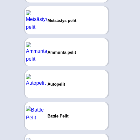
Metsästys pelit
Ammunta pelit
Autopelit
Battle Pelit