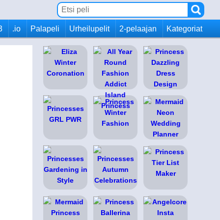
3
.io
Palapeli
Urheilupelit
2-pelaajan
Kategoriat