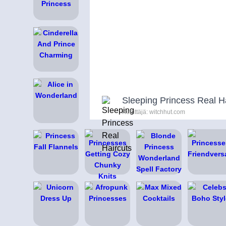
Sleeping Princess Real H
Kehittäjä: witchhut.com