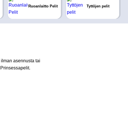
Ruoanlaitto Pelit
Tyttöjen pelit
 ilman asennusta tai
 Prinsessapelit.