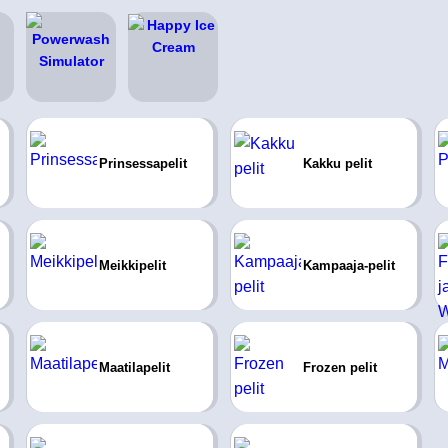
Prinsessapelit
Kakku pelit
Meikkipelit
Kampaaja-pelit
Maatilapelit
Frozen pelit