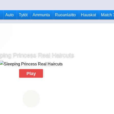
u
Auto
Tytöt
Ammunta
Ruoanlaitto
Hauskat
Match 
ping Princess Real Haircuts
Play