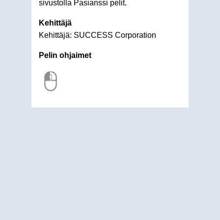
sivustolla Pasianssi pelit.
Kehittäjä
Kehittäjä: SUCCESS Corporation
Pelin ohjaimet