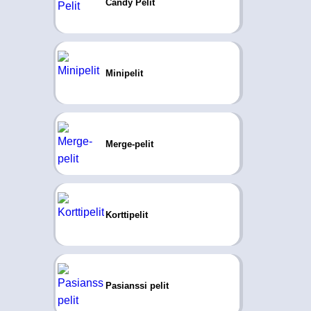
Candy Pelit
Minipelit
Merge-pelit
Korttipelit
Pasianssi pelit