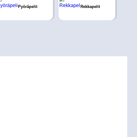
Pyöräpelit
Rekkapelit