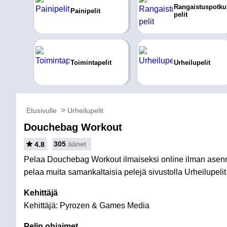
Rangaistuspotku
Painipelit
pelit
Toimintapelit
Urheilupelit
Etusivulle
Urheilupelit
Douchebag Workout
305
äänet
4.8
Pelaa Douchebag Workout ilmaiseksi online ilman asennus
pelaa muita samankaltaisia pelejä sivustolla Urheilupelit
Kehittäjä
Kehittäjä: Pyrozen & Games Media
Pelin ohjaimet