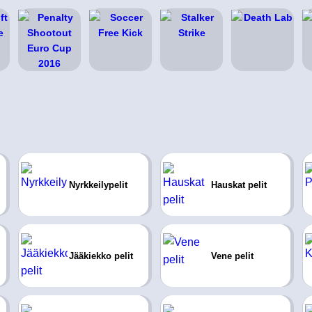
Nyrkkeilypelit
Hauskat pelit
Jääkiekko pelit
Vene pelit