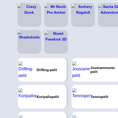
Jousiammunta
Drifting-pelit
pelit
Koripallopelit
Tennispelit