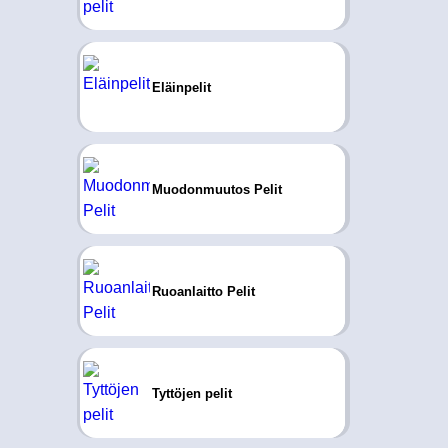
Eläinpelit
Muodonmuutos Pelit
Ruoanlaitto Pelit
Tyttöjen pelit