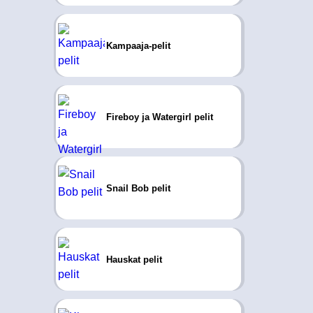
Kampaaja-pelit
Fireboy ja Watergirl pelit
Snail Bob pelit
Hauskat pelit