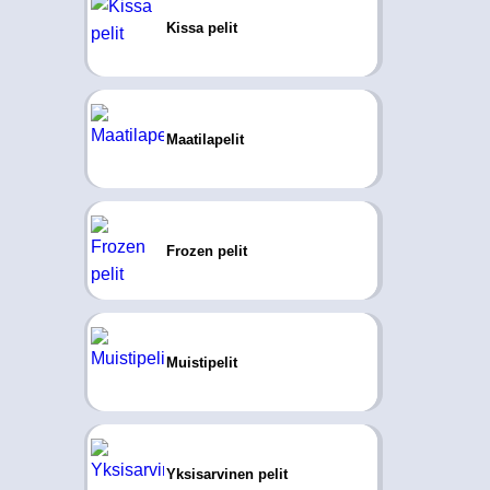
Kissa pelit
Maatilapelit
Frozen pelit
Muistipelit
Yksisarvinen pelit