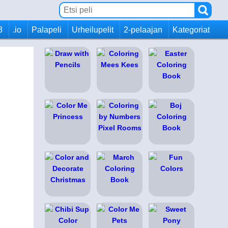
3
.io
Palapeli
Urheilupelit
2-pelaajan
Kategoriat