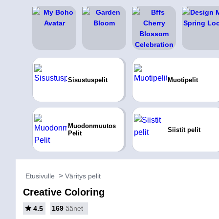
Sisustuspelit
Muotipelit
Muodonmuutos
Siistit pelit
Pelit
Etusivulle
Väritys pelit
Creative Coloring
169
äänet
4.5