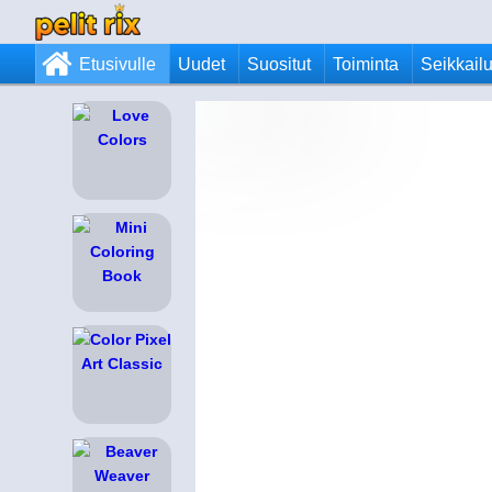
Etusivulle
Uudet
Suositut
Toiminta
Seikkail