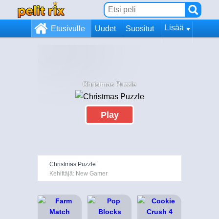
Lisää
Etusivulle
Uudet
Suositut
Christmas Puzzle
Play
Christmas Puzzle
Kehittäjä: New Gamer