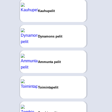
Kauhupelit
Dynamons pelit
Ammunta pelit
Toimintapelit