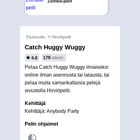
Zombie-pelit
Etusivulle
Hirviöpelit
Catch Huggy Wuggy
178
äänet
4.6
Pelaa Catch Huggy Wuggy ilmaiseksi
online ilman asennusta tai latausta, tai
pelaa muita samankaltaisia pelejä
sivustolla Hirviöpelit.
Kehittäjä
Kehittäjä: Anybody Party
Pelin ohjaimet