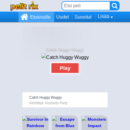
Lisää
Etusivulle
Uudet
Suositut
Catch Huggy Wuggy
Play
Catch Huggy Wuggy
Kehittäjä: Anybody Party