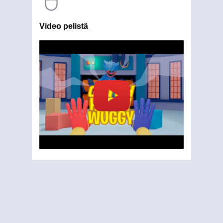
Video pelistä