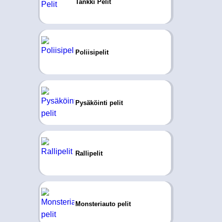
Tankki Pelit
Poliisipelit
Pysäköinti pelit
Rallipelit
Monsteriauto pelit