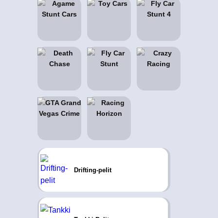
Drifting-pelit