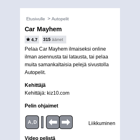
Etusivulle
Autopelit
Car Mayhem
315
äänet
4.7
Pelaa Car Mayhem ilmaiseksi online
ilman asennusta tai latausta, tai pelaa
muita samankaltaisia pelejä sivustolla
Autopelit.
Kehittäjä
Kehittäjä: kiz10.com
Pelin ohjaimet
|
A,D
Liikkuminen
Video pelistä