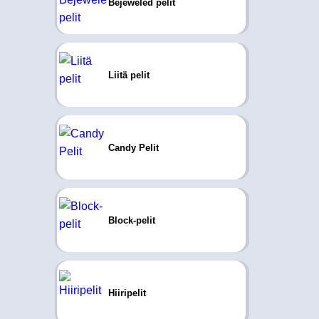
Bejeweled pelit
Liitä pelit
Candy Pelit
Block-pelit
Hiiripelit