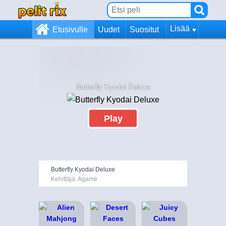
Lisää
Etusivulle
Uudet
Suositut
Butterfly Kyodai Deluxe
Play
Butterfly Kyodai Deluxe
Kehittäjä: Agame