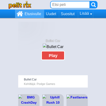
Lisää
Etusivulle
Uudet
Suositut
Bullet Car
Play
Bullet Car
Kehittäjä: Podge Games