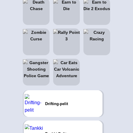
Drifting-pelit