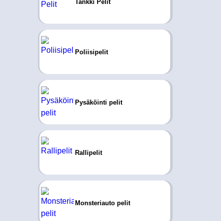
Tankki Pelit
Poliisipelit
Pysäköinti pelit
Rallipelit
Monsteriauto pelit