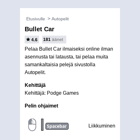
Etusivulle
Autopelit
Bullet Car
181
äänet
4.6
Pelaa Bullet Car ilmaiseksi online ilman
asennusta tai latausta, tai pelaa muita
samankaltaisia pelejä sivustolla
Autopelit.
Kehittäjä
Kehittäjä: Podge Games
Pelin ohjaimet
|
Spacebar
Liikkuminen