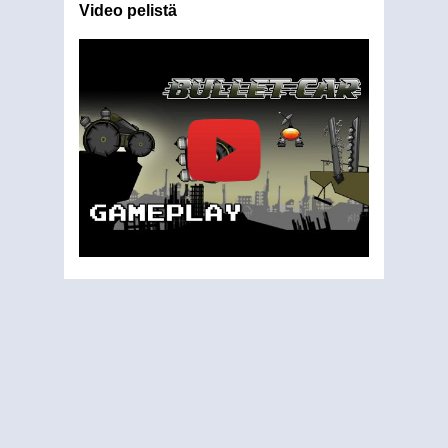
Video pelistä