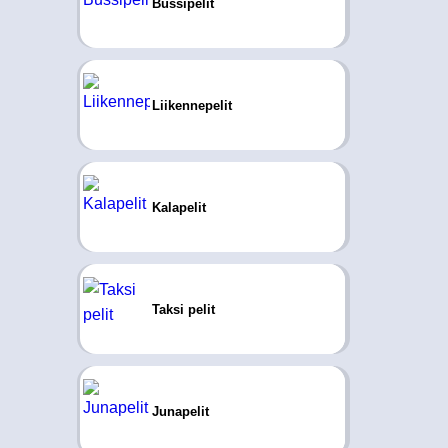
Bussipelit
Liikennepelit
Kalapelit
Taksi pelit
Junapelit