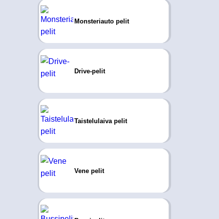
Monsteriauto pelit
Drive-pelit
Taistelulaiva pelit
Vene pelit