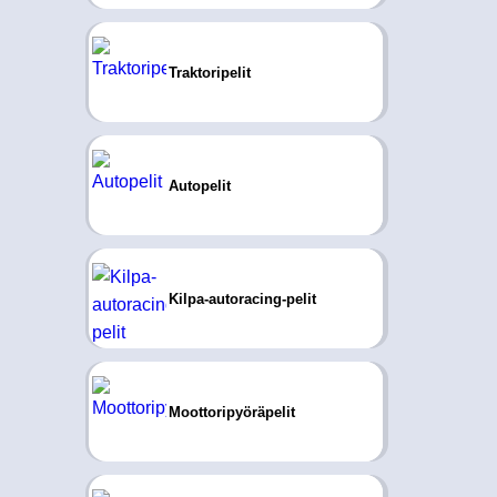
Traktoripelit
Autopelit
Kilpa-autoracing-pelit
Moottoripyöräpelit