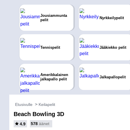
Jousiammunta
Nyrkkeilypelit
pelit
Tennispelit
Jääkiekko pelit
Amerikkalainen
Jalkapallopelit
jalkapallo pelit
Etusivulle
Keilapelit
Beach Bowling 3D
578
äänet
4.9