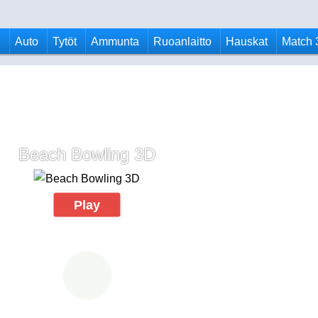
u
Auto
Tytöt
Ammunta
Ruoanlaitto
Hauskat
Match 
Beach Bowling 3D
Play