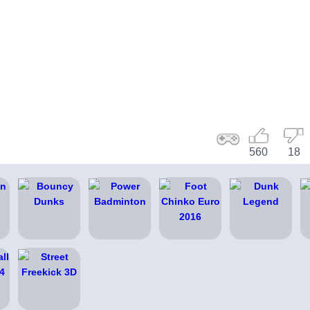
560
18