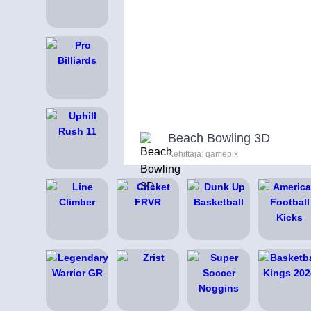
Beach Bowling 3D
Kehittäjä: gamepix