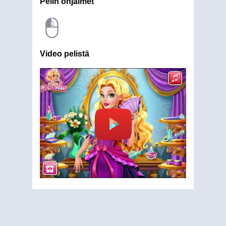
Pelin ohjaimet
Video pelistä